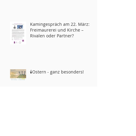
Kamingespräch am 22. März:
Freimaurerei und Kirche –
Rivalen oder Partner?
🕯️Ostern - ganz besonders!
Pfarrhaus/Office:
10012 Kendale Road
Potomac, MD 20854
phone:
301-365-2678
info@glcwashington.org