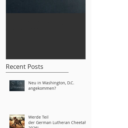
Neu in Washington, D.C.
Werde Teil
angekommen?
der German L
tahs 2026!
Recent Posts
Neu in Washington, D.C.
angekommen?
Werde Teil
der German Lutheran Cheetahs
2026!