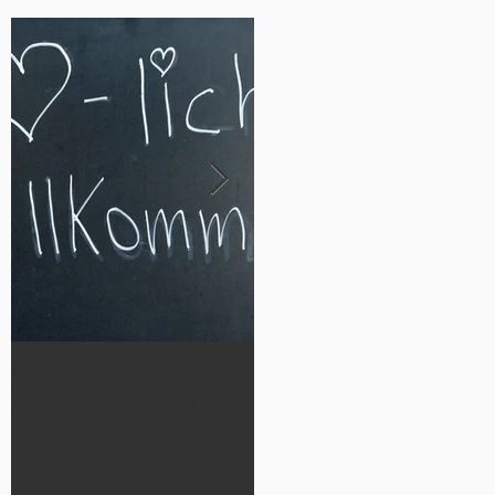
Neu in Washington,
Werde Teil
D.C. angekommen?
der German Luthera
n Cheetahs 2026!