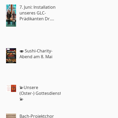
7. Juni: Installation
unseres GLC-
Prädikanten Dr.
Roland Rohde
🍣 Sushi-Charity-
Abend am 8. Mai
💫Unsere
(Oster-) Gottesdienste
💫
Bach-Projektchor