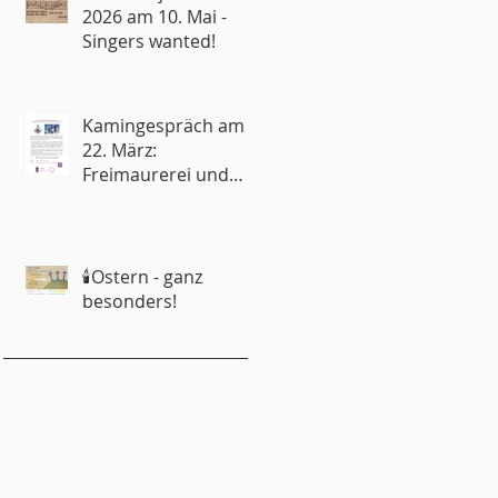
2026 am 10. Mai -
Singers wanted!
Kamingespräch am
22. März:
Freimaurerei und
Kirche – Rivalen oder
Partner?
🕯️Ostern - ganz
besonders!
emeindebrief
emeinderat
ugendliche
ungschar