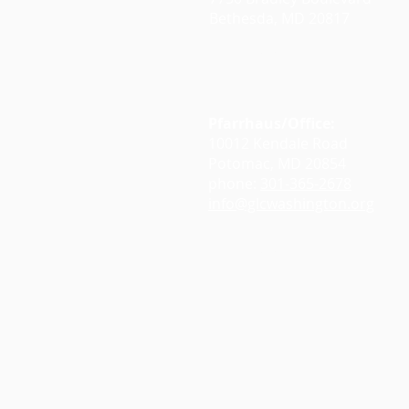
Bethesda, MD 20817
Google Maps
Pfarrhaus/Office:
10012 Kendale Road
Potomac, MD 20854
phone:
301-365-2678
info@glcwashington.org
Google Maps