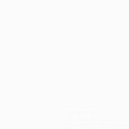
Gottesdienste:
11:00 AM at
Emmanuel Lutheran Church
7730 Bradley Boulevard