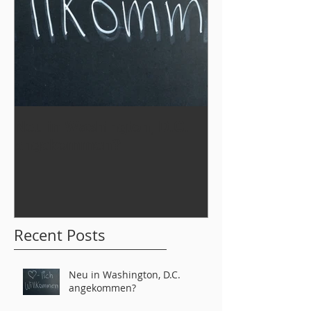
Neu in Washington, D.C.
Werde Teil
angekommen?
der German L
tahs 2026!
Recent Posts
Neu in Washington, D.C.
angekommen?