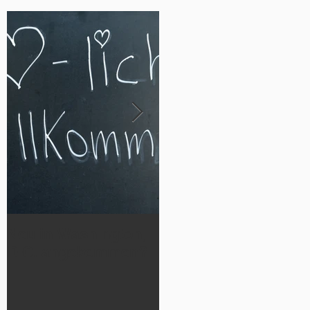
Neu in Washington,
Werde Teil
D.C. angekommen?
der German Luthera
n Cheetahs 2026!