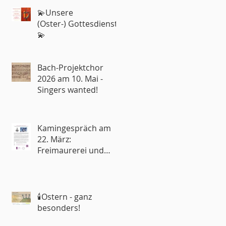
💫Unsere
(Oster-) Gottesdienste
💫
Bach-Projektchor
2026 am 10. Mai -
Singers wanted!
Kamingespräch am
22. März:
Freimaurerei und
Kirche – Rivalen oder
Partner?
🕯️Ostern - ganz
besonders!