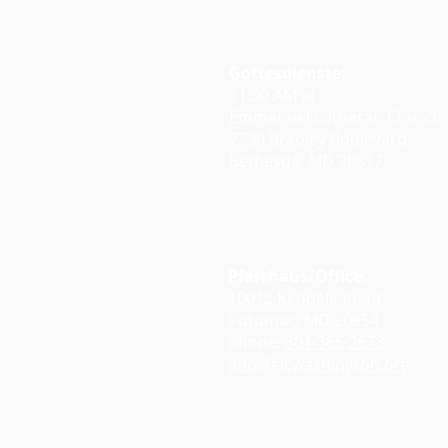
Gottesdienste:
11:00 AM at
Emmanuel Lutheran Church
7730 Bradley Boulevard
Bethesda, MD 20817
Google Maps
Pfarrhaus/Office:
10012 Kendale Road
Potomac, MD 20854
phone:
301-365-2678
info@glcwashington.org
Google Maps