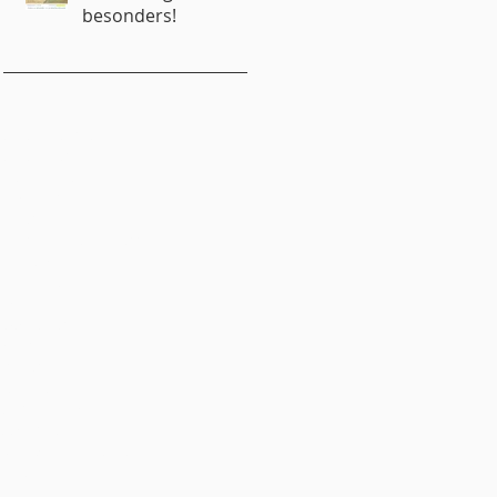
besonders!
emeindebrief
emeinderat
ugendliche
ungschar
inder
onfirmandenunterricht
itgliedschaft
itmachen
usik
ewsletter
astor
artner
redigten
eformationsjubiläum
eelsorge
oziales Engagement
aufe
rauung