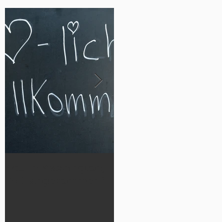
Neu in Washington,
Werde Teil
D.C. angekommen?
der German Luthera
n Cheetahs 2026!