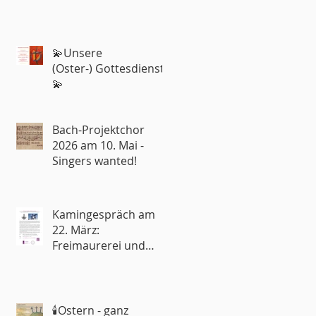
💫Unsere
(Oster-) Gottesdienste
💫
Bach-Projektchor
2026 am 10. Mai -
Singers wanted!
Kamingespräch am
22. März:
Freimaurerei und
Kirche – Rivalen oder
Partner?
🕯️Ostern - ganz