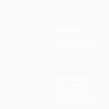
Gottesdienste:
11:00 AM at
Emmanuel Lutheran Church
7730 Bradley Boulevard
Bethesda, MD 20817
Google Maps
Pfarrhaus/Office:
10012 Kendale Road
Potomac, MD 20854
phone:
301-365-2678
info@glcwashington.org