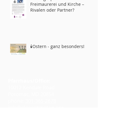
Freimaurerei und Kirche –
Rivalen oder Partner?
🕯️Ostern - ganz besonders!
Pfarrhaus/Office:
10012 Kendale Road
Potomac, MD 20854
phone:
301-365-2678
info@glcwashington.org
Google Maps
Gottesdienste: