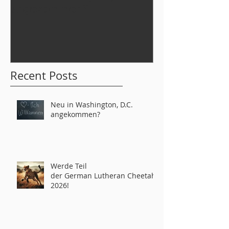
angekommen?
der German L
tahs 2026!
Recent Posts
Neu in Washington, D.C.
angekommen?
Werde Teil
der German Lutheran Cheetahs
2026!