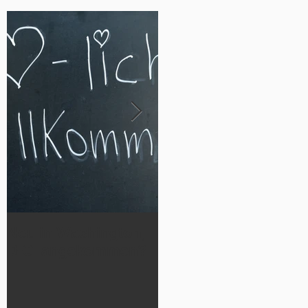
Neu in Washington,
Werde Teil
D.C. angekommen?
der German Luthera
n Cheetahs 2026!