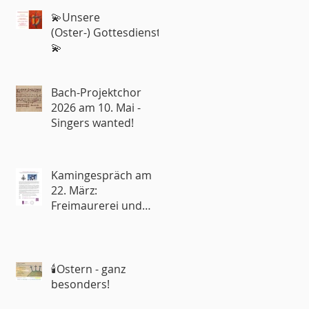
💫Unsere
(Oster-) Gottesdienste
💫
Bach-Projektchor
2026 am 10. Mai -
Singers wanted!
Kamingespräch am
22. März:
Freimaurerei und
Kirche – Rivalen oder
Partner?
🕯️Ostern - ganz
besonders!