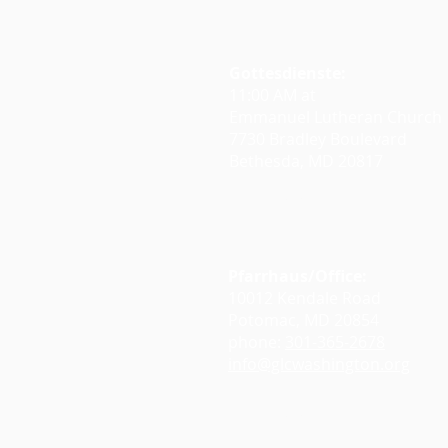
Gottesdienste:
11:00 AM at
Emmanuel Lutheran Church
7730 Bradley Boulevard
Bethesda, MD 20817
Google Maps
Pfarrhaus/Office:
10012 Kendale Road
Potomac, MD 20854
phone:
301-365-2678
info@glcwashington.org
Google Maps