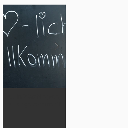
Neu in Washington,
Werde Teil
D.C. angekommen?
der German Luthera
n Cheetahs 2026!