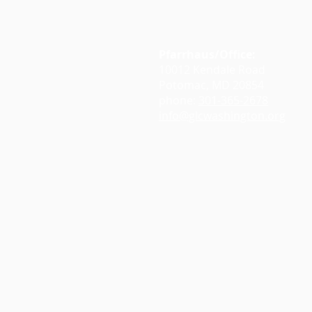
Google Maps
Pfarrhaus/Office:
10012 Kendale Road
Potomac, MD 20854
phone:
301-365-2678
info@glcwashington.org
Google Maps