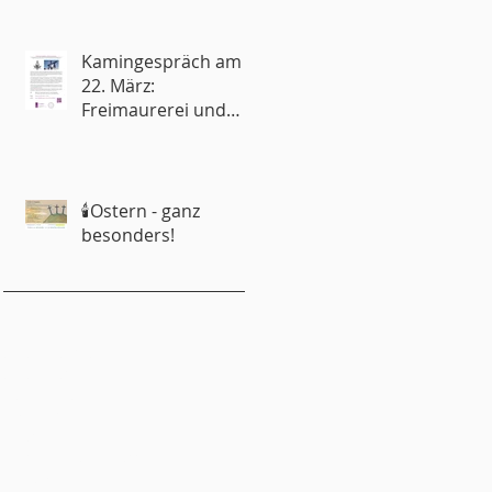
Kamingespräch am
22. März:
Freimaurerei und
Kirche – Rivalen oder
Partner?
🕯️Ostern - ganz
besonders!
emeindebrief
emeinderat
ugendliche
ungschar
inder
onfirmandenunterricht
itgliedschaft