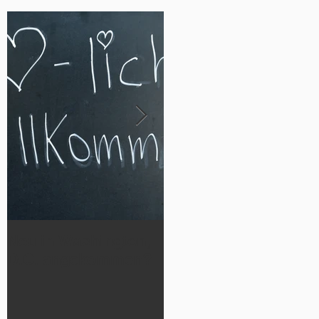
Neu in Washington,
Werde Teil
D.C. angekommen?
der German Luthera
n Cheetahs 2026!