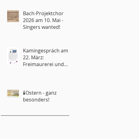
Bach-Projektchor
2026 am 10. Mai -
Singers wanted!
Kamingespräch am
22. März:
Freimaurerei und
Kirche – Rivalen oder
Partner?
🕯️Ostern - ganz
besonders!
emeindebrief
emeinderat