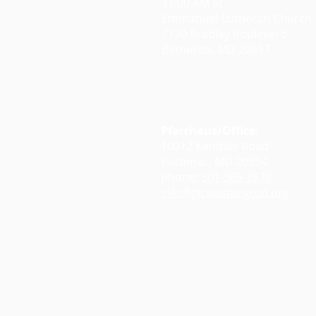
11:00 AM at
Emmanuel Lutheran Church
7730 Bradley Boulevard
Bethesda, MD 20817
Google Maps
Pfarrhaus/Office:
10012 Kendale Road
Potomac, MD 20854
phone:
301-365-2678
info@glcwashington.org
Google Maps