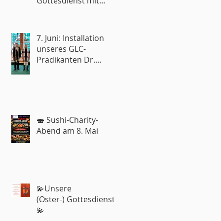
Gottesdienst mit
Reisesegen🧳
7. Juni: Installation
unseres GLC-
Prädikanten Dr.
Roland Rohde
🍣 Sushi-Charity-
Abend am 8. Mai
💫Unsere
(Oster-) Gottesdienste
💫