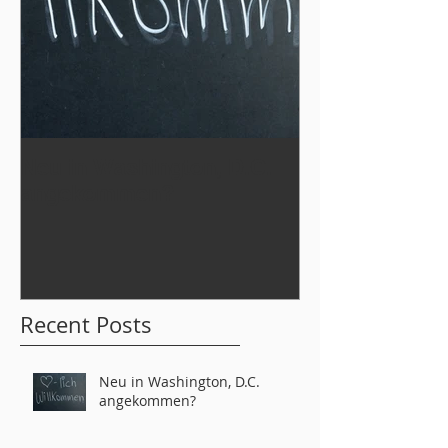
Neu in Washington, D.C.
Werde Teil
angekommen?
der German L
tahs 2026!
Recent Posts
Neu in Washington, D.C.
angekommen?