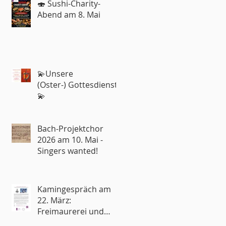
🍣 Sushi-Charity-
Abend am 8. Mai
💫Unsere
(Oster-) Gottesdienste
💫
Bach-Projektchor
2026 am 10. Mai -
Singers wanted!
Kamingespräch am
22. März:
Freimaurerei und
Kirche – Rivalen oder