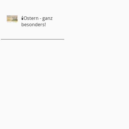
Partner?
🕯️Ostern - ganz
besonders!
emeindebrief
emeinderat
ugendliche
ungschar
inder
onfirmandenunterricht
itgliedschaft
itmachen
usik
ewsletter
astor
artner
redigten
eformationsjubiläum