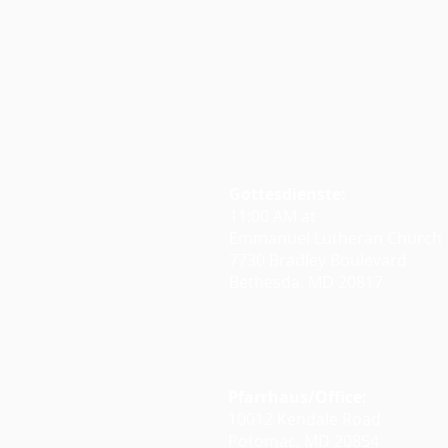
Gottesdienste:
11:00 AM at
Emmanuel Lutheran Church
7730 Bradley Boulevard
Bethesda, MD 20817
Google Maps
Pfarrhaus/Office:
10012 Kendale Road
Potomac, MD 20854