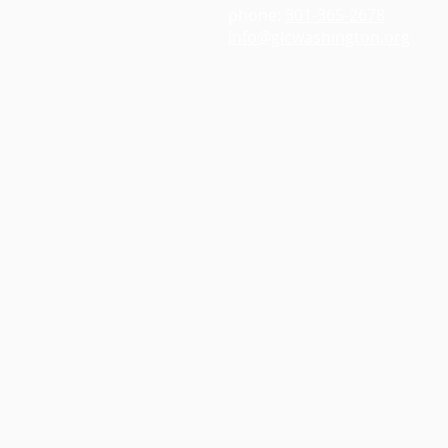
phone:
301-365-2678
info@glcwashington.org
Google Maps