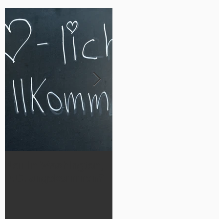
Neu in Washington,
Werde Teil
D.C. angekommen?
der German Luthera
n Cheetahs 2026!