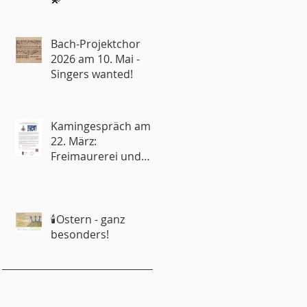
Bach-Projektchor
2026 am 10. Mai -
Singers wanted!
Kamingespräch am
22. März:
Freimaurerei und
Kirche – Rivalen oder
Partner?
🕯️Ostern - ganz
besonders!