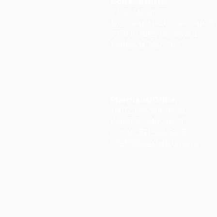
Gottesdienste:
11:00 AM at
Emmanuel Lutheran Church
7730 Bradley Boulevard
Bethesda, MD 20817
Google Maps
Pfarrhaus/Office:
10012 Kendale Road
Potomac, MD 20854
phone:
301-365-2678
info@glcwashington.org
Google Maps