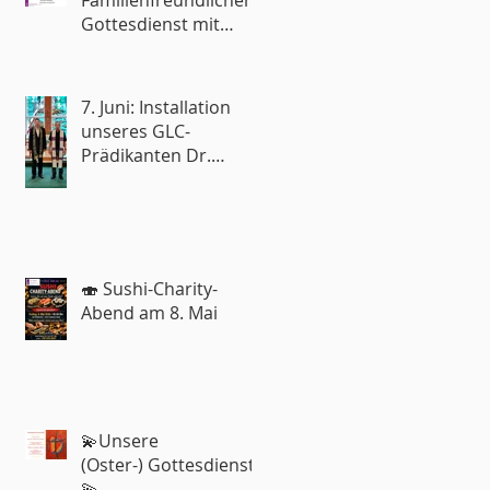
Familienfreundlicher
Gottesdienst mit
Reisesegen🧳
7. Juni: Installation
unseres GLC-
Prädikanten Dr.
Roland Rohde
🍣 Sushi-Charity-
Abend am 8. Mai
💫Unsere
(Oster-) Gottesdienste
💫