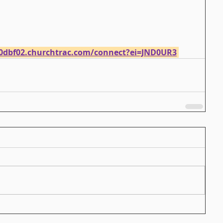
f0dbf02.churchtrac.com/connect?ei=JND0UR3