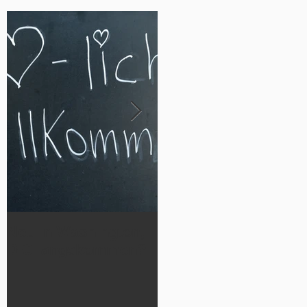
Neu in Washington,
Werde Teil
D.C. angekommen?
der German Luthera
n Cheetahs 2026!