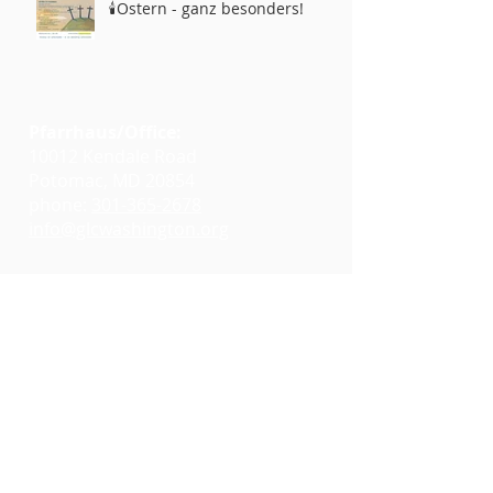
🕯️Ostern - ganz besonders!
Pfarrhaus/Office:
10012 Kendale Road
Potomac, MD 20854
phone:
301-365-2678
info@glcwashington.org
Google Maps
Gottesdienste:
11:00 AM at
Emmanuel Lutheran Church
7730 Bradley Boulevard
Bethesda, MD 20817
Google Maps