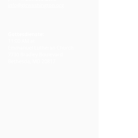
mittragen.
info@glcwashington.org
Warum
nicht
auch
Google Maps
Sie?.
Gottesdienste:
11:00 AM at
Emmanuel Lutheran Church
7730 Bradley Boulevard
Bethesda, MD 20817
Google Maps