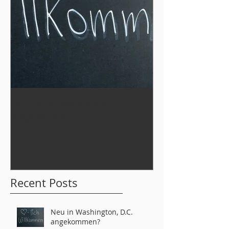
Neu in Washington, D.C.
Werde Teil
angekommen?
der German L
tahs 2026!
Recent Posts
Neu in Washington, D.C.
angekommen?