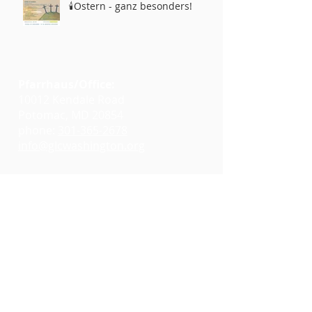
🕯️Ostern - ganz besonders!
Pfarrhaus/Office:
10012 Kendale Road
Potomac, MD 20854
phone:
301-365-2678
info@glcwashington.org
Google Maps
Gottesdienste:
11:00 AM at
Emmanuel Lutheran Church
7730 Bradley Boulevard
Bethesda, MD 20817
Google Maps