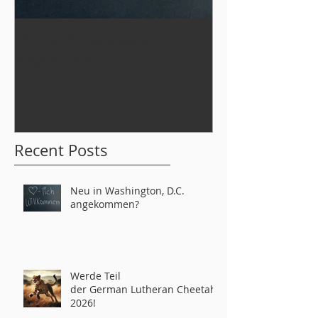
Neu in Washington, D.C.
Werde Teil
angekommen?
der German L
tahs 2026!
Recent Posts
Neu in Washington, D.C.
angekommen?
Werde Teil
der German Lutheran Cheetahs
2026!