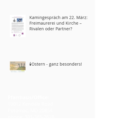
Kamingespräch am 22. März:
Freimaurerei und Kirche –
Rivalen oder Partner?
🕯️Ostern - ganz besonders!
Pfarrhaus/Office:
10012 Kendale Road
Potomac, MD 20854
phone:
301-365-2678
info@glcwashington.org