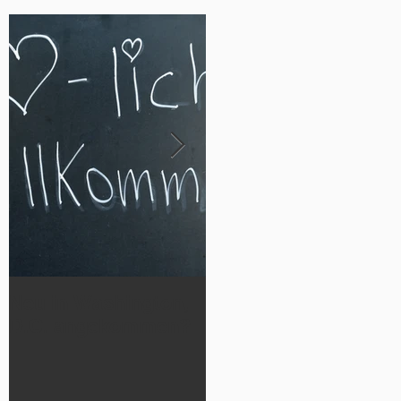
Neu in Washington,
Werde Teil
D.C. angekommen?
der German Luthera
n Cheetahs 2026!