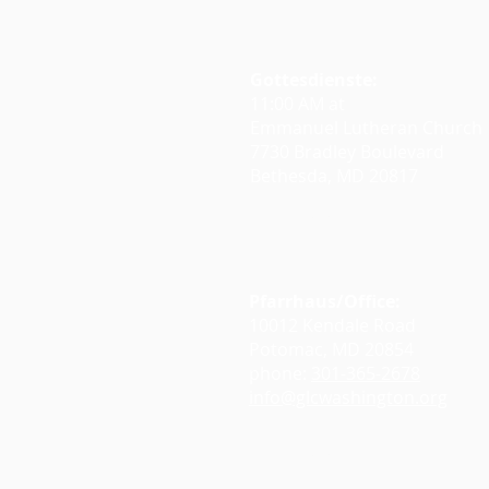
Gottesdienste:
11:00 AM at
Emmanuel Lutheran Church
7730 Bradley Boulevard
Bethesda, MD 20817
Google Maps
Pfarrhaus/Office:
10012 Kendale Road
Potomac, MD 20854
phone:
301-365-2678
info@glcwashington.org
Google Maps