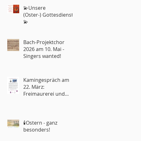
💫Unsere
(Oster-) Gottesdienste
💫
Bach-Projektchor
2026 am 10. Mai -
Singers wanted!
Kamingespräch am
22. März:
Freimaurerei und
Kirche – Rivalen oder
Partner?
🕯️Ostern - ganz
besonders!