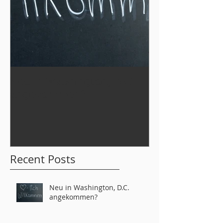
Neu in Washington, D.C.
Werde Teil
angekommen?
der German L
tahs 2026!
Recent Posts
Neu in Washington, D.C.
angekommen?