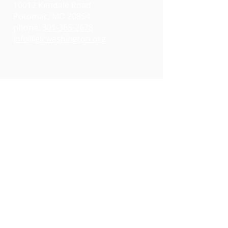
10012 Kendale Road
Potomac, MD 20854
phone:
301-365-2678
info@glcwashington.org
Google Maps
Gottesdienste:
11:00 AM at
Emmanuel Lutheran Church
7730 Bradley Boulevard
Bethesda, MD 20817
Google Maps