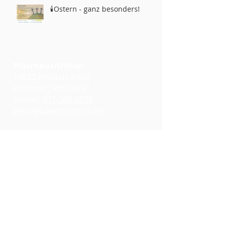
🕯️Ostern - ganz besonders!
Pfarrhaus/Office:
10012 Kendale Road
Potomac, MD 20854
phone:
301-365-2678
info@glcwashington.org
Google Maps
Gottesdienste:
11:00 AM at
Emmanuel Lutheran Church
7730 Bradley Boulevard
Bethesda, MD 20817
Google Maps