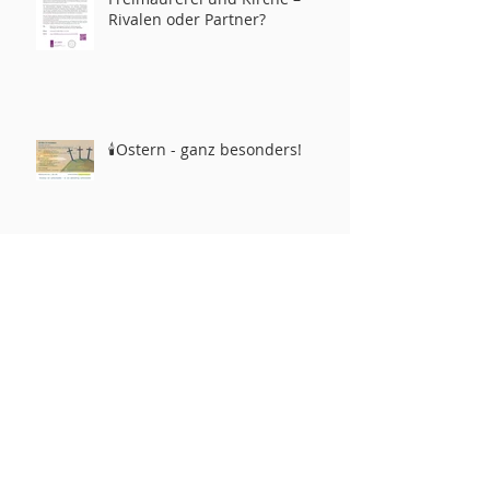
Rivalen oder Partner?
🕯️Ostern - ganz besonders!
Pfarrhaus/Office:
10012 Kendale Road
Potomac, MD 20854
phone:
301-365-2678
info@glcwashington.org
Google Maps
Gottesdienste: