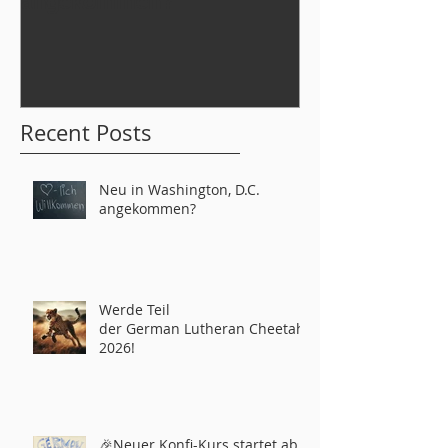
angekommen?
der German L
tahs 2026!
Recent Posts
Neu in Washington, D.C.
angekommen?
Werde Teil
der German Lutheran Cheetahs
2026!
🎉Neuer Konfi-Kurs startet ab