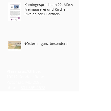
Kamingespräch am 22. März:
Freimaurerei und Kirche –
Rivalen oder Partner?
🕯️Ostern - ganz besonders!
Pfarrhaus/Office:
10012 Kendale Road
Potomac, MD 20854
phone:
301-365-2678
info@glcwashington.org
Google Maps