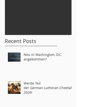
Neu in Washington, D.C.
Werde Teil
angekommen?
der German L
tahs 2026!
Recent Posts
Neu in Washington, D.C.
angekommen?
Werde Teil
der German Lutheran Cheetahs
2026!