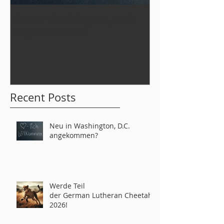
Neu in Washington, D.C.
Werde Teil
angekommen?
der German L
tahs 2026!
Recent Posts
Neu in Washington, D.C.
angekommen?
Werde Teil
der German Lutheran Cheetahs
2026!