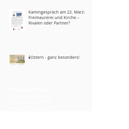
Kamingespräch am 22. März:
Freimaurerei und Kirche –
Rivalen oder Partner?
🕯️Ostern - ganz besonders!
Pfarrhaus/Office:
10012 Kendale Road
Potomac, MD 20854
phone:
301-365-2678
info@glcwashington.org
Google Maps