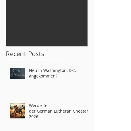
Neu in Washington, D.C.
Werde Teil
angekommen?
der German L
tahs 2026!
Recent Posts
Neu in Washington, D.C.
angekommen?
Werde Teil
der German Lutheran Cheetahs
2026!