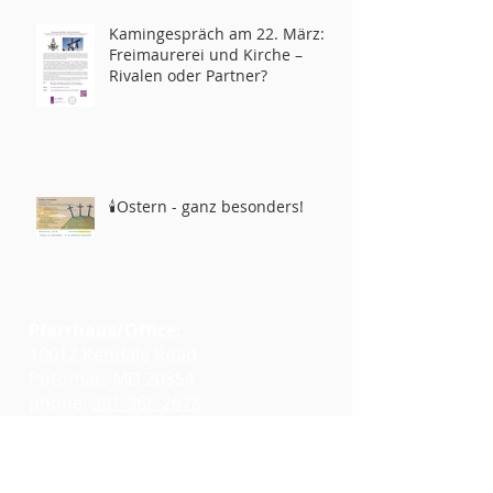
Kamingespräch am 22. März:
Freimaurerei und Kirche –
Rivalen oder Partner?
🕯️Ostern - ganz besonders!
Pfarrhaus/Office:
10012 Kendale Road
Potomac, MD 20854
phone:
301-365-2678
info@glcwashington.org
Google Maps