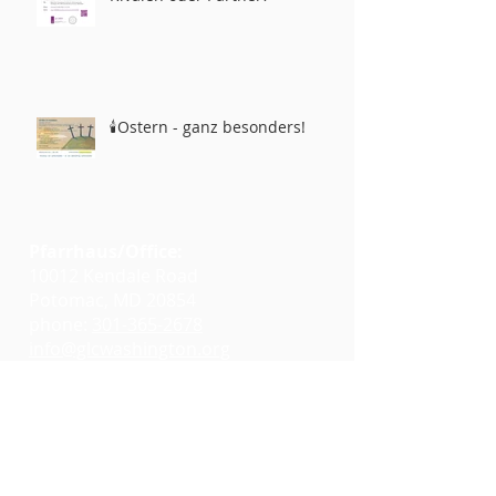
🕯️Ostern - ganz besonders!
Pfarrhaus/Office:
10012 Kendale Road
Potomac, MD 20854
phone:
301-365-2678
info@glcwashington.org
Google Maps
Gottesdienste:
11:00 AM at