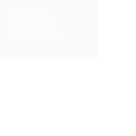
Pfarrhaus/Office:
10012 Kendale Road
Potomac, MD 20854
phone:
301-365-2678
info@glcwashington.org
Google Maps
Gottesdienste:
11:00 AM at
Emmanuel Lutheran Church
7730 Bradley Boulevard
Bethesda, MD 20817
Google Maps