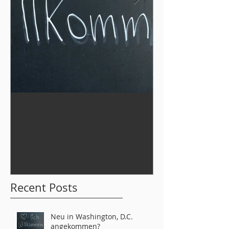
Neu in Washington, D.C.
Werde Teil
angekommen?
der German L
tahs 2026!
Recent Posts
Neu in Washington, D.C.
angekommen?