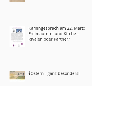
Kamingespräch am 22. März:
Freimaurerei und Kirche –
Rivalen oder Partner?
🕯️Ostern - ganz besonders!
Pfarrhaus/Office:
10012 Kendale Road
Potomac, MD 20854
phone:
301-365-2678