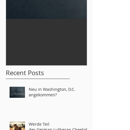
Neu in Washington, D.C.
Werde Teil
angekommen?
der German L
tahs 2026!
Recent Posts
Neu in Washington, D.C.
angekommen?
Werde Teil
der German Lutheran Cheetahs