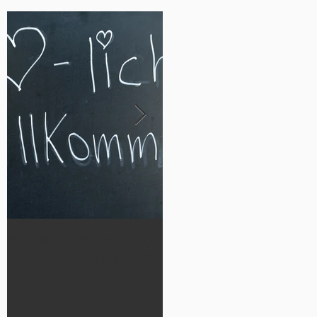
Neu in Washington,
Werde Teil
D.C. angekommen?
der German Luthera
n Cheetahs 2026!