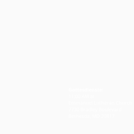
Gottesdienste:
11:00 AM at
Emmanuel Lutheran Church
7730 Bradley Boulevard
Bethesda, MD 20817
Google Maps