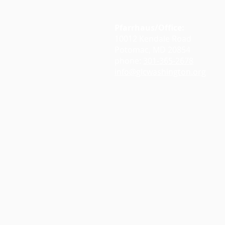
Pfarrhaus/Office:
10012 Kendale Road
Potomac, MD 20854
phone:
301-365-2678
info@glcwashington.org
Google Maps