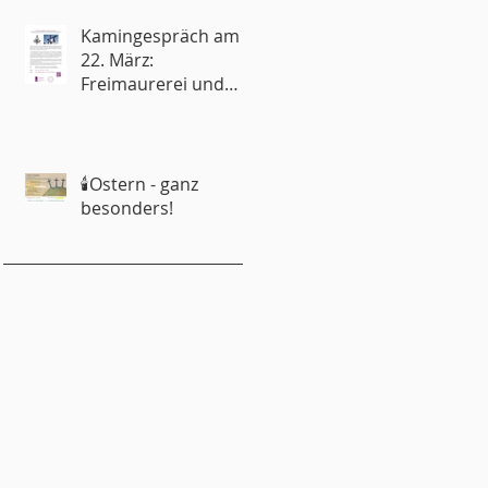
Kamingespräch am
22. März:
Freimaurerei und
Kirche – Rivalen oder
Partner?
🕯️Ostern - ganz
besonders!
emeindebrief
emeinderat
ugendliche
ungschar
inder
onfirmandenunterricht
itgliedschaft
itmachen