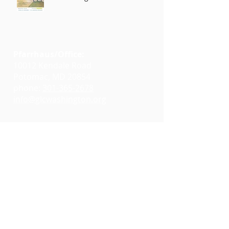
Pfarrhaus/Office:
10012 Kendale Road
Potomac, MD 20854
phone:
301-365-2678
info@glcwashington.org
Google Maps
Gottesdienste:
11:00 AM at
Emmanuel Lutheran Church
7730 Bradley Boulevard
Bethesda, MD 20817
Google Maps